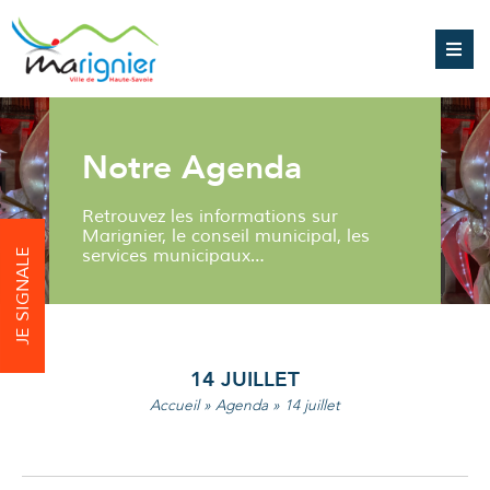
Notre Agenda
Retrouvez les informations sur
Marignier, le conseil municipal, les
services municipaux…
JE SIGNALE
14 JUILLET
Accueil
»
Agenda
»
14 juillet