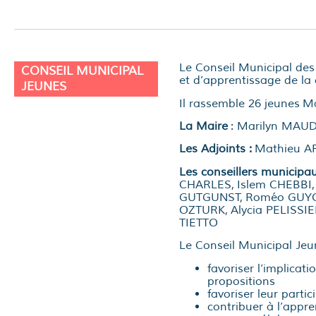
Le Conseil Municipal des
CONSEIL MUNICIPAL
et d’apprentissage de la 
JEUNES
Il rassemble 26 jeunes M
La Maire
: Marilyn MAU
Les Adjoints :
Mathieu AR
Les conseillers municipa
CHARLES, Islem CHEBBI, 
GUTGUNST, Roméo GUYO
OZTURK, Alycia PELISSI
TIETTO
Le Conseil Municipal Jeun
favoriser l’implicat
propositions
favoriser leur part
contribuer à l’appre