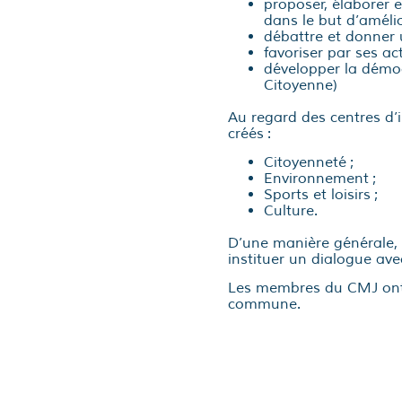
proposer, élaborer e
dans le but d’amélio
débattre et donner u
favoriser par ses a
développer la démocr
Citoyenne)
Au regard des centres d’i
créés :
Citoyenneté ;
Environnement ;
Sports et loisirs ;
Culture.
D’une manière générale,
instituer un dialogue ave
Les membres du CMJ ont, 
commune.