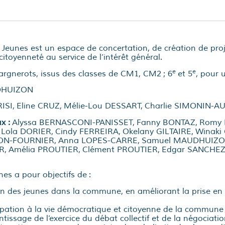
 Jeunes est un espace de concertation, de création de proj
citoyenneté au service de l’intérêt général.
e
e
argnerots, issus des classes de CM1, CM2 ; 6
et 5
, pour 
DHUIZON
ISI, Eline CRUZ, Mélie-Lou DESSART, Charlie SIMONIN-
ux :
Alyssa BERNASCONI-PANISSET, Fanny BONTAZ, Romy B
Lola DORIER, Cindy FERREIRA, Okelany GILTAIRE, Winaki 
N-FOURNIER, Anna LOPES-CARRE, Samuel MAUDHUIZON
ER, Amélia PROUTIER, Clément PROUTIER, Edgar SANCHEZ
es a pour objectifs de :
ion des jeunes dans la commune, en améliorant la prise en 
icipation à la vie démocratique et citoyenne de la commune
ntissage de l’exercice du débat collectif et de la négociati