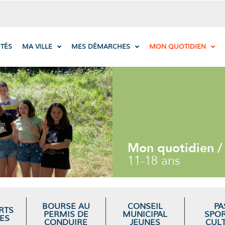
ITÉS
MA VILLE
MES DÉMARCHES
MON QUOTIDIEN
Mon quotidien /
11-18 ans
BOURSE AU
CONSEIL
PA
RTS
PERMIS DE
MUNICIPAL
SPOR
ES
CONDUIRE
JEUNES
CUL