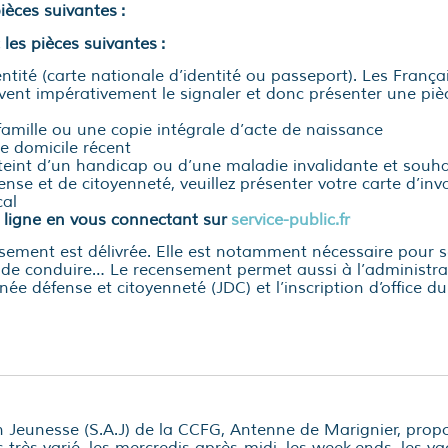
ièces suivantes :
 les pièces suivantes :
entité (carte nationale d’identité ou passeport). Les Franç
ivent impérativement le signaler et donc présenter une pièc
 famille ou une copie intégrale d’acte de naissance
 de domicile récent
tteint d’un handicap ou d’une maladie invalidante et souha
ense et de citoyenneté, veuillez présenter votre carte d’i
cal
 ligne en vous connectant sur
service-public.fr
sement est délivrée. Elle est notamment nécessaire pour 
 de conduire… Le recensement permet aussi à l’administra
rnée défense et citoyenneté (JDC) et l’inscription d’office du
n Jeunesse (S.A.J) de la CCFG, Antenne de Marignier, prop
très varié, les mercredis après-midi, les week-ends, les va