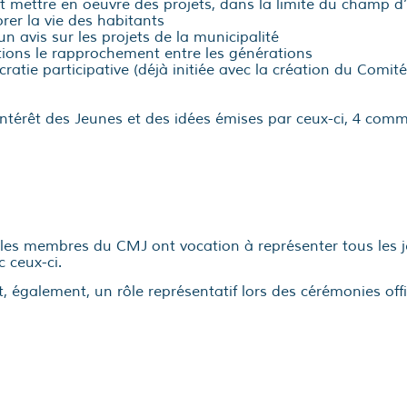
t mettre en oeuvre des projets, dans la limite du champ d’
rer la vie des habitants
n avis sur les projets de la municipalité
ctions le rapprochement entre les générations
atie participative (déjà initiée avec la création du Comité
ntérêt des Jeunes et des idées émises par ceux-ci, 4 commi
 les membres du CMJ ont vocation à représenter tous les
c ceux-ci.
également, un rôle représentatif lors des cérémonies offic