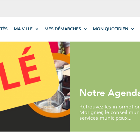
ITÉS
MA VILLE
MES DÉMARCHES
MON QUOTIDIEN
Notre Agend
Retrouvez les informatio
Marignier, le conseil muni
services municipaux…