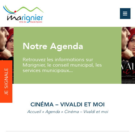
Notre Agenda
Retrouvez les informations sur
Marignier, le conseil municipal, les
services municipaux…
JE SIGNALE
CINÉMA – VIVALDI ET MOI
Accueil
»
Agenda
»
Cinéma – Vivaldi et moi