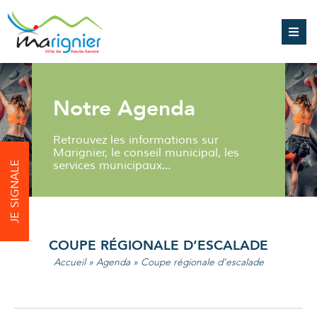
Notre Agenda
Retrouvez les informations sur
Marignier, le conseil municipal, les
services municipaux…
JE SIGNALE
COUPE RÉGIONALE D’ESCALADE
Accueil
»
Agenda
»
Coupe régionale d’escalade