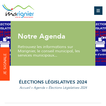
Notre Agenda
Retrouvez les informations sur
Marignier, le conseil municipal, les
services municipaux…
JE SIGNALE
ÉLECTIONS LÉGISLATIVES 2024
Accueil
»
Agenda
»
Élections Législatives 2024